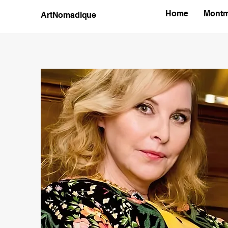
Home
Montm
ArtNomadique