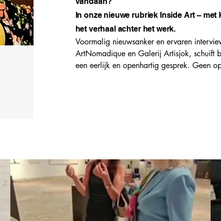
vandaan?
In onze nieuwe rubriek Inside Art – me
het verhaal achter het werk.
Voormalig nieuwsanker en ervaren intervie
ArtNomadique en Galerij Artisjok, schuift 
een eerlijk en openhartig gesprek. Geen o
ontmoetingen over inspiratie, passie, twijfe
De gesprekken worden gevoerd tijdens onze t
te bekijken.

Laat je raken door de mens achter de kunst