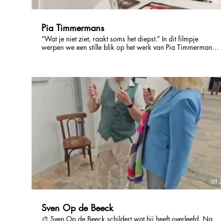
00:
Pia Timmermans
“Wat je niet ziet, raakt soms het diepst.” In dit filmpje
werpen we een stille blik op het werk van Pia Timmermans.
Haar portretten balanceren tussen kracht en kwetsbaarheid
— teder, poëtisch en vol verbeelding. Door gezichten los te
laten, nodigt ze uit tot herkenning in wat onuitgesproken
blijft. 🖼 Verborgenheid. Geborgenheid. Verbondenheid.
01:
Sven Op de Beeck
🎨 Sven Op de Beeck schildert wat hij heeft overleefd. Na