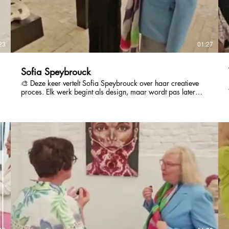
23
01:27
Sofia Speybrouck
🎨 Deze keer vertelt Sofia Speybrouck over haar creatieve
proces. Elk werk begint als design, maar wordt pas later
V
werkelijkheid in keramiek of brons. Om dat te doen, keert
ze terug naar dezelfde gemoedstoestand waarin het idee
ontstond. Zo wordt vorm opnieuw gevoel, en materiaal een
vertaling van iets dat dieper ligt. 🌀 Van ontwerp tot essentie.
In brons of keramiek.