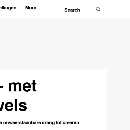
llingen
More
– met
wels
ie onweerstaanbare drang tot creëren