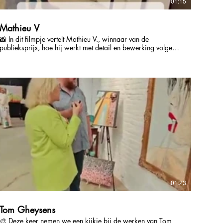
01:15
Mathieu V
📸 In dit filmpje vertelt Mathieu V., winnaar van de
publieksprijs, hoe hij werkt met detail en bewerking volgens
het principe less is more. Zijn foto’s zijn niet zomaar
registraties, maar zorgvuldig opgebouwde beelden waar
elke ingreep telt. Door subtiele retouches en een scherp oog
voor compositie ontstaat er ruimte voor verwondering. Stilte
als kracht. Bewerkte beelden als poëzie.
01:23
Tom Gheysens
🎨 Deze keer nemen we een kijkje bij de werken van Tom