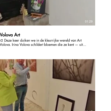
01:29
Volova Art
🎨 Deze keer duiken we in de kleurrijke wereld van Art
olova. Irina Volova schildert bloemen die ze kent — uit
haar eigen tuin, uit haar herinneringen, uit dromen. Haar
werk ademt een poëtische zachtheid, maar ook lef: ze
experimenteert graag met bladgoud, olieverf en gemengde
technieken. Het resultaat is een bloemenuniversum dat
tegelijk intiem en magisch aanvoelt. 🖼 Een tuin van kleur,
een blik vol verbeelding.