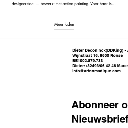
designerstoel — bewerkt met action painting. Voor haar is
schilderen niet zomaar techniek. Het is dansen met verf. Met
krachtige bewegingen en intuïtieve ritmes transformeert ze
objecten tot kunstwerken vol emotie. Haar handtassen en
stoel zijn geen gebruiksvoorwerpen meer, maar expressieve
Meer laden
dragers van haar creatieve energie.
Dieter Deconinck(DDKing) -
Wijnstraat 16, 9600 Ronse
BE1002.879.733
Dieter:+32493/06 42 46 Marc
info@artnomadique.com
Abonneer o
Nieuwsbrie