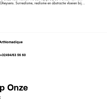
Gheysens. Surrealisme, realisme en abstractie vloeien bij
hem moeiteloos samen in één werk. Elk doek is een
zoektocht, een verkenning van vorm, kleur en betekenis.
Of… ontdek wie of wat Vodka Gina is. Want bij Tom is
niets wat het lijkt.
 ArtNomadique
:+32494/63 56 60
p Onze
f