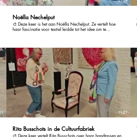
45
01:28
Noëlla Nechelput
🎨 Deze keer is het aan Noëlla Nechelput. Ze vertelt hoe
haar fascinatie voor textiel leidde tot het idee om te
schilderen op stof. Elk werk begint met het zorgvuldig
opspannen van de stof over canvas. Daarna volgt een
bewerking — en dan, laag per laag, brengt ze met olieverf
haar verhaal tot leven. Een tedere dialoog tussen materiaal
en verbeelding.
29
01:27
Rita Busschots in de Cultuurfabriek
🎨 Deze keer vertelt Rita Busschots over haar handtassen en