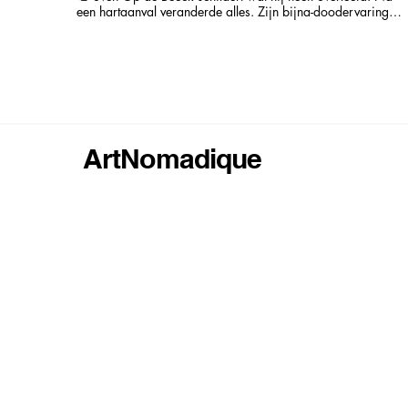
een hartaanval veranderde alles. Zijn bijna-doodervaring
werd een kantelpunt. In zijn werk keert hij telkens terug naar
dat ene witte deurtje — het symbolische punt waar hij ooit
door moest. Geen stencils, geen vast plan. Sven schildert
spontaan, met een scherp gevoel voor kleur en een diepe
drang om te leven. Zijn abstracte werken ademen energie,
vrijheid en een haast tastbare dankbaarheid. 🖼 Overleefd.
Doorvoeld. In kleur.
ArtNomadique