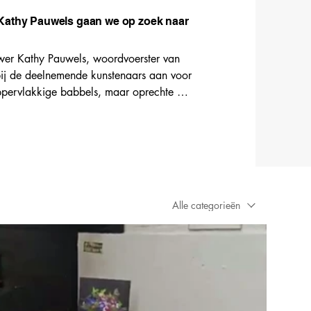
t Kathy Pauwels gaan we op zoek naar
wer Kathy Pauwels, woordvoerster van 
bij de deelnemende kunstenaars aan voor 
ppervlakkige babbels, maar oprechte 
ls en dromen.

entoonstellingen en zijn binnenkort hier 
.
Alle categorieën