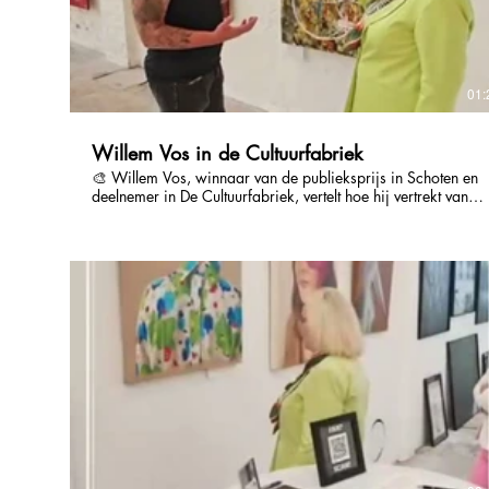
01:
Willem Vos in de Cultuurfabriek
🎨 Willem Vos, winnaar van de publieksprijs in Schoten en
deelnemer in De Cultuurfabriek, vertelt hoe hij vertrekt vanuit
chaos, maar bewust structuur aanbrengt in zijn werk. Met
penseel, handen en lichaam bouwt hij gelaagde beelden die
blijven boeien — werken die niet alleen spreken, maar ook
blijven hangen als een visueel statement. 🖼 Beheerst in de
storm. Schilderen als statement.