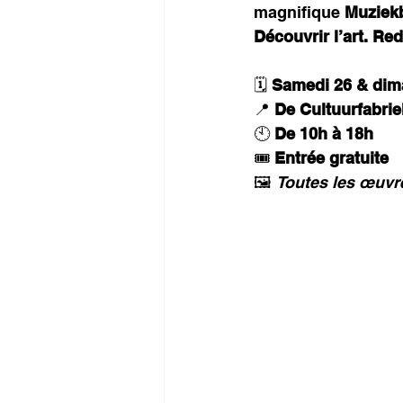
magnifique 
Muziek
Découvrir l’art. Re
🗓 
Samedi 26 & dima
📍 
De Cultuurfabri
🕙 
De 10h à 18h
🎟 
Entrée gratuite
🖼 
Toutes les œuvre