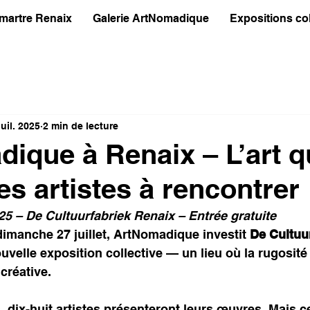
martre Renaix
Galerie ArtNomadique
Expositions col
juil. 2025
2 min de lecture
ique à Renaix – L’art q
es artistes à rencontrer
025 – De Cultuurfabriek Renaix – Entrée gratuite
dimanche 27 juillet, ArtNomadique investit 
De Cultuur
uvelle exposition collective — un lieu où la rugosité 
 créative.
 dix-huit artistes présenteront leurs œuvres. Mais ce