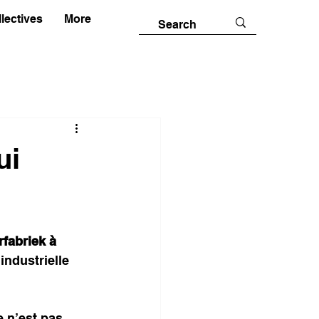
lectives
More
ui
fabriek à 
industrielle 
 n’est pas 