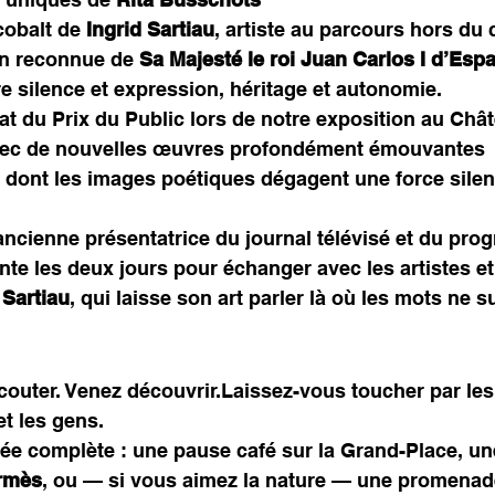
cobalt de 
Ingrid Sartiau
, artiste au parcours hors du
non reconnue de 
Sa Majesté le roi Juan Carlos I d’Esp
 silence et expression, héritage et autonomie.
éat du Prix du Public lors de notre exposition au Châ
avec de nouvelles œuvres profondément émouvantes
, dont les images poétiques dégagent une force sile
 ancienne présentatrice du journal télévisé et du pr
nte les deux jours pour échanger avec les artistes et 
 Sartiau
, qui laisse son art parler là où les mots ne s
couter. Venez découvrir.Laissez-vous toucher par les
et les gens.
ée complète : une pause café sur la Grand-Place, une 
ermès
, ou — si vous aimez la nature — une promenad