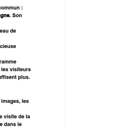
 commun : 
agne
. Son 
teau de 
ncieuse
ogramme 
les visiteurs 
uffisent plus.
 images, les 
visite de la 
e dans le 