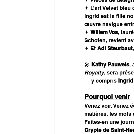
✦ L’art Velvet bleu 
Ingrid est la fille 
œuvre navigue entre
✦ 
Willem Vos
, laur
Schoten, revient 
✦ Et 
Adi Steurbaut
🎤 
Kathy Pauwels
,
Royalty
, sera prése
— y compris 
Ingrid
Pourquoi venir
Venez voir. Venez é
matières, les mots 
Faites-en une journ
Crypte de Saint-H