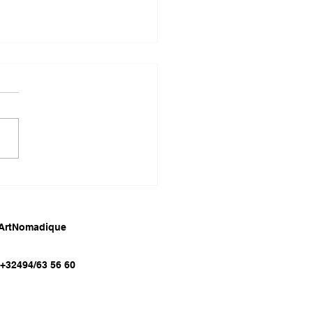
 artistes, deux univers
drei Donisă & Bart Van
wenberghe chez
Nomadique
 ArtNomadique
:+32494/63 56 60