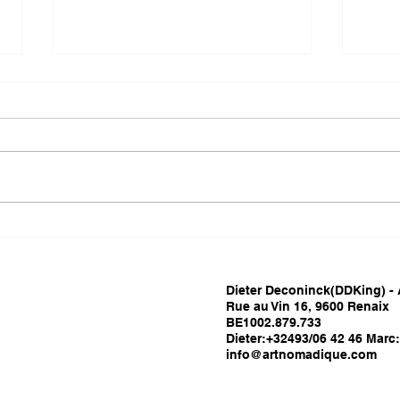
🎨 APPEL À
Deux
CANDIDATURES –
: An
MONTMARTRE RENAIX
Cau
2026
Art
Dieter Deconinck(DDKing) -
Rue au Vin 16, 9600 Renaix
BE1002.879.733
Dieter:+32493/06 42 46 Marc
info@artnomadique.com