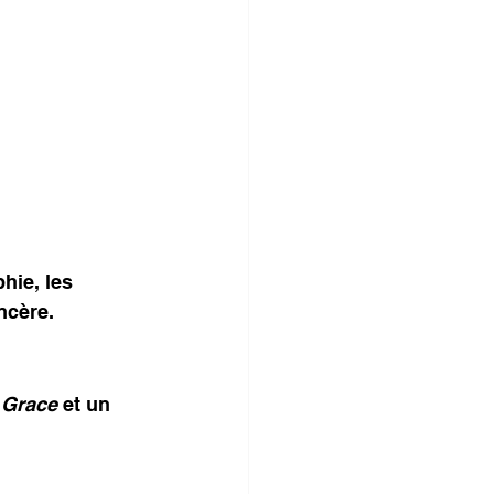
hie, les 
ncère.
 Grace
 et un 