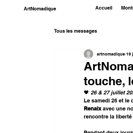
Accueil
Mont
ArtNomadique
Tous les messages
artnomadique
19 
ArtNomad
touche, l
🖤 
26 & 27 juillet 2
Le samedi 26 et le 
Renaix
 avec une no
rencontre la liberté
Pendant deux jours,