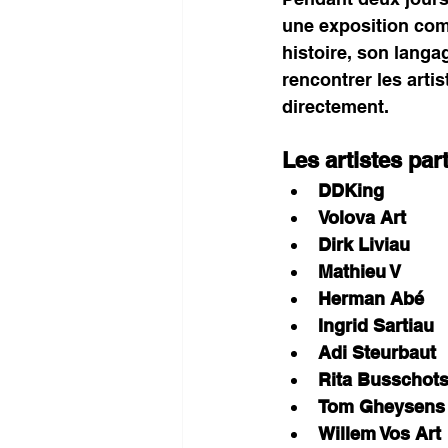
une exposition comm
histoire, son langag
rencontrer les arti
directement.
Les artistes part
DDKing
Volova Art
Dirk Liviau
Mathieu V
Herman Abé
Ingrid Sartiau
Adi Steurbaut
Rita Busschot
Tom Gheysens
Willem Vos Art