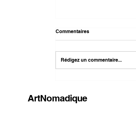
Commentaires
Rédigez un commentaire...
ArtNomadique présente 22
artistes au Château Borluut
ArtNomadique