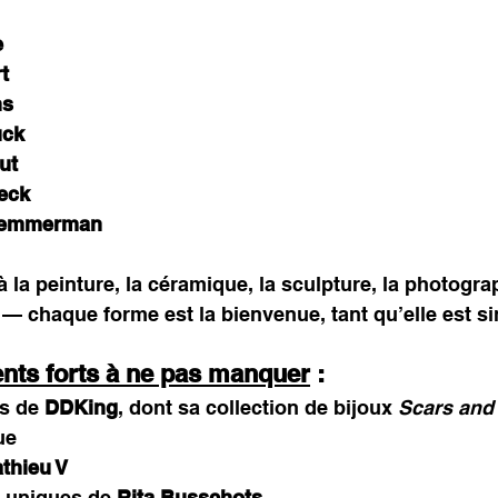
e
t
ns
uck
ut
eck
 Temmerman
 la peinture, la céramique, la sculpture, la photograp
 — chaque forme est la bienvenue, tant qu’elle est si
ts forts à ne pas manquer
 :
s de 
DDKing
, dont sa collection de bijoux 
Scars and
ue
thieu V
 uniques de 
Rita Busschots