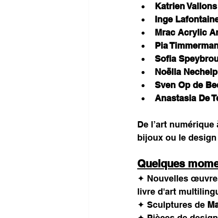
Katrien Vallons
Inge Lafontain
Mrac Acrylic Ar
Pia Timmerma
Sofia Speybro
Noëlla Nechelp
Sven Op de Be
Anastasia De
De l’art numérique à
bijoux ou le design
Quelques momen
✦ Nouvelles œuvre
livre d'art multiling
✦ Sculptures de 
Ma
✦ Pièces de design