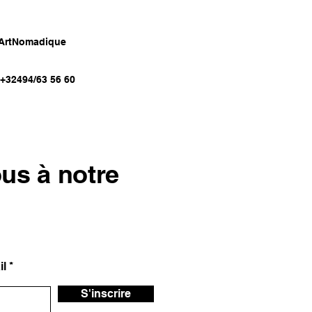
 ArtNomadique
:+32494/63 56 60
us à notre
il
S'inscrire