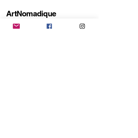
ArtNomadique
Privacy et Cookies
Dieter Deconinck(DDKing) -
ArtNomadique
Rue au Vin 16, 9600 Renaix
BE1002.879.733
Dieter:+32493/06 42 46 Marc:+32494/63
56 60
info@artnomadique.com
Abonnez-vous à
notre Newsletter
Entrez votre adresse e-mail